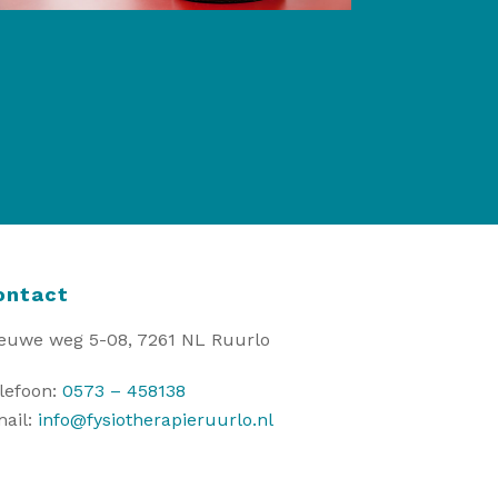
ontact
euwe weg 5-08, 7261 NL Ruurlo
lefoon:
0573 – 458138
ail:
info@fysiotherapieruurlo.nl