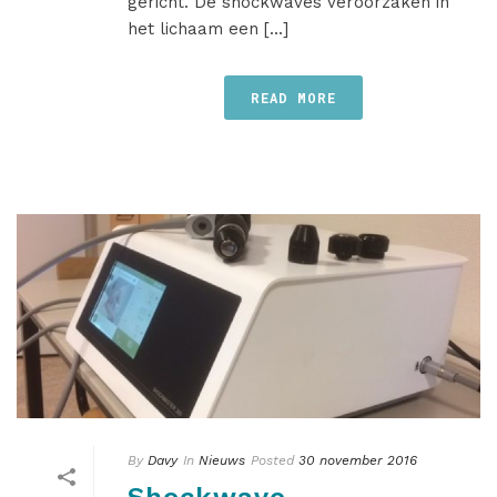
gericht. De shockwaves veroorzaken in
het lichaam een [...]
READ MORE
By
Davy
In
Nieuws
Posted
30 november 2016